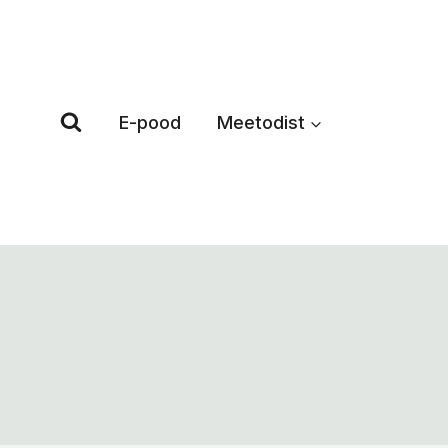
Skip
to
content
E-pood
Meetodist